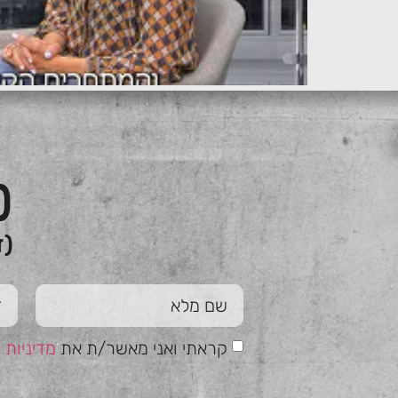
כ
(ז
קראתי ואני מאשר/ת את
מדיניות 