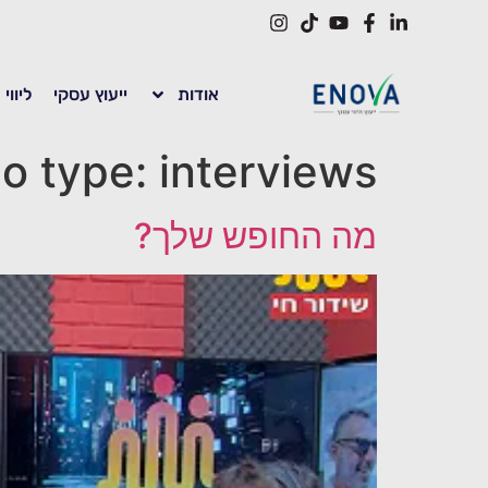
לתוכן
אודות
ייעוץ עסקי
ליווי
eo type:
interviews
מה החופש שלך?