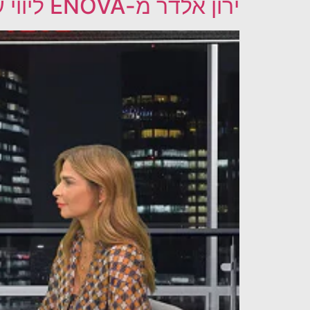
ירון אלדר מ-ENOVA ליווי עסקי בראיון עם אורנה דץ