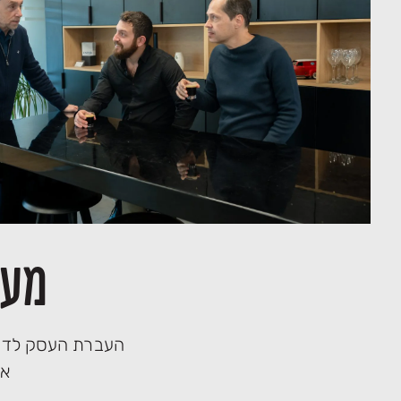
מעב
העברת העסק לדור
אנ