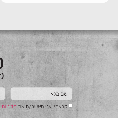
כ
(ז
קראתי ואני מאשר/ת את
מדיניות 