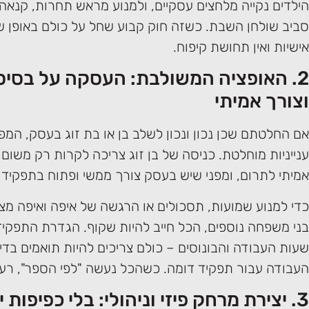
הילדים נקייה מלחצים עסקיים, ולמנוע מראש תחרות, קנאה א
סביב שולחן השבת. כשזה חוק קבוע שחל על כולם באופן שוו
אישיות ואין תחושת קיפוח.
2. האופציה המשולבת: העסקה על בסיס 
וצורך אמיתי
אם החלטתם שכן נכון ונכון לשלב בן או בת זוג בעסק, המ
ענייניות מוחלטת. כניסה של בן זוג צריכה לקרות רק משום 
אמיתי לתרום, ומפני שיש בעסק צורך ממשי ופתוח בתפקיד 
כדי למנוע שמועות, תסכולים או הרגשה של איפה ואיפה מצד
בני משפחה נוספים, הכל חייב להיות שקוף. הגדרת התפקיד
שעות העבודה והבונוסים – כולם צריכים להיות תואמים בדי
העבודה עבור תפקיד דומה. כשהכל נעשה "לפי הספר", רע
3. יצירת מרחק פיזי וניהולי: בלי כפיפות ישירה