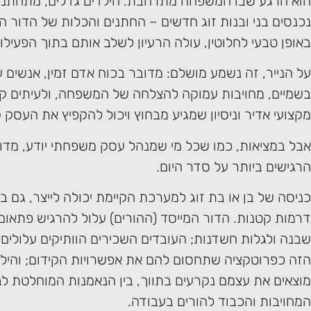
הוא הרגע שבו המשפחה מתרחבת. הילדים גדלים, מתחתני
נכנסים בני ובנות זוג חדשים – החתנים והכלות של הדור ה
באופן טבעי לחלוטין, עולה הרעיון לשלב אותם בתוך הפעיל
על הנייר, זה נשמע מושלם: מדובר בכוח אדם זמין, אנשים ע
בשמיים, מחויבות עמוקה להצלחה של המשפחה, ולעיתים קר
מקצועי אדיר וניסיון שמגיע מבחוץ ויכול להקפיץ את העסק 
אבל במציאות, כמו שכל מי שמנהל עסק משפחתי יודע, מדו
הרגישים ביותר על סדר היום.
כניסה של בן או בת זוג למערכת הקיימת יכולה לייצר, גם בלי
דרמות קטנות. הדור המייסד (ההורים) עלול להרגיש פתאום 
שבנה ולגלות חשדנות; העובדים השכירים הוותיקים עלולים
הזה כפרוטקציה שתחסום להם את אפשרויות הקידום; והילד
מוצאים את עצמם נקרעים בתווך, בין הנאמנות המוחלטת לבן
המחויבות והכבוד להורים בעבודה.