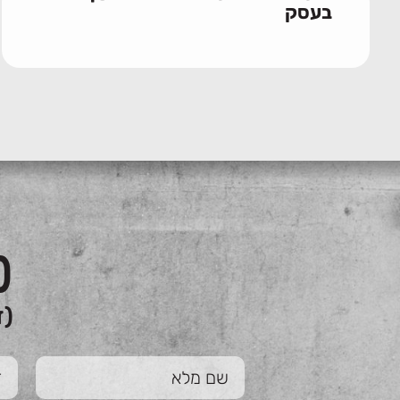
בעסק
כ
(ז