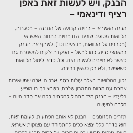
הבנק, ויש לעשות זאת באפן
רציף ודינאמי –
מבנה האשראי – בחינה קבועה של המבנה – מסגרות,
הלוואות מסוגים שונים, הזדמנויות בתחום האשראי
(מכרזים על הלוואות, מבצעים וכו'), לשתף את הבנק
במאמצי גביה, כמו למשל – הפקדת צ'קים למשמרת גם
כאשר לא חייבים לעשות זאת, וכו'. כדאי ליטול הלוואות
כשאפשר, ולא רק כשאין ברירה.
נכון, ההלוואות האלה עולות כסף, אבל הן אלה שמשאירות
אתכם עם מרווח התמרון שלכם, כשהצורך בו מופיע.
בלעדיו – הבנק מיד מתחיל להכתיב לכם את סדר היום –
הלכה למעשה.
תזרים המזומנים – הבנק לא אוהב הפתעות. לעומת זאת,
הוא בדרך כלל ימצא כלים להתמודד עם מצוקות אשראי,
כשהן נצפות מראש בטווח סביר. על בסיס תכנון תזרים –