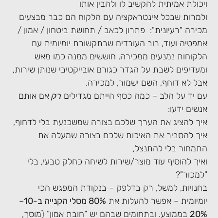
ויכולת אמיתית להקשיב לו ולהבין אותו
ולמרות שבכל אינטראקציה עם הלקוח הם כבר מבצעים
מכירה "רעיונית": פתרון לכאב / תחושת ביטחון / אמון /
אמפטיה ועוד, רוב העובדים שבתקשורת יומיומית עם
הלקוחות נמנעים ממכירה, חוששים ממנה כמו מאש
ומעדיפים לשבת על הגדר כגורם אובייקטיבי שנותן שירות,
אבל לא דוחף, השם ישמור, למכירה.
עם יד על הלב – כמה כסף הייתם מגדילים
רק
אם אותם
אנשים ידעו:
איך להציג את הערך שלכם בצורה שמשכנעת בלי לדחוף,
איך להסביר את האיכות שלכם בצורה שמעלה את
התמחור בלי להתנצל,
ואיך להוסיף עוד מוצר/שירות לשיחה כחלק טבעי, בלי
"למכור"?
בחנויות, למשל, רק בדלפק – בנקודת המפגש הכי
יומיומית – אפשר להעלות את
80% מסלי הקנייה ב-10–
20%
בממוצע. ובתחומים שבהם יש “חובת אמון” (מוסך,