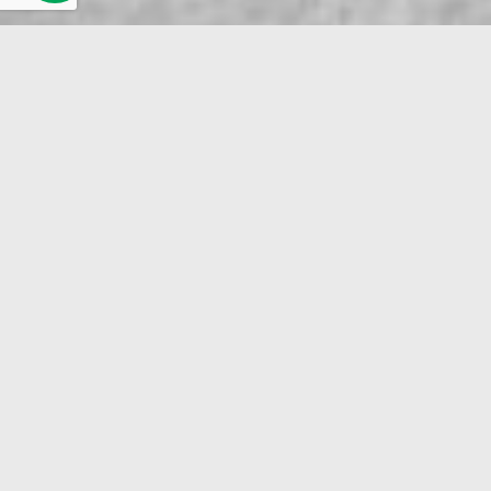
כמה פרטים ולחיצת כפתור
(זה כל מה שמפריד בינך לבין החופש
העסקי)
שלח
קראתי ואני מאשר/ת את
מדיניות הפרטיות
ולאיסוף
ושמירת הפרטים שמילאתי בטופס לצורך טיפול בפנייתי.