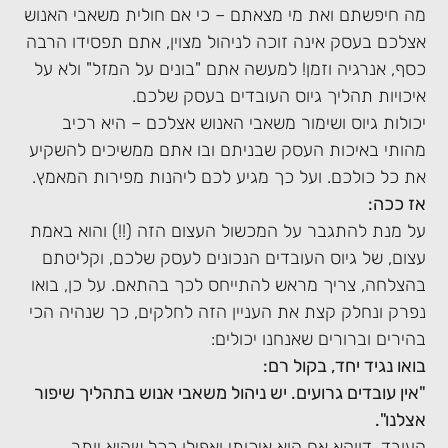
מה חיפשתם ואת מי מצאתם – כי אם חולית משאבי האנוש
אצלכם בעסק אינה זוכה לניהול מצוין, אתם תפסידו הרבה
כסף, אנרגיה וזמן! למעשה אתם "בונים על המזל" ולא על
איכויות תהליך גיוס העובדים בעסק שלכם.
יכולות גיוס ושימור משאבי האנוש אצלכם – היא רכיב
מהותי באיכות העסק שבניתם ובו אתם ממשיכים להשקיע
את כל כולכם. ועל כך מגיע לכם ליהנות מפירות המאמץ.
אז ככה:
על מנת להתגבר על המכשול העצום הזה (!!) והוא באמת
עצום, של גיוס העובדים הנכונים לעסק שלכם, וקליטתם
בהצלחה, צריך מראש להתייחס לכך בהתאם. על כן, בואו
נפרק ונחלק קצת את העניין הזה לחלקים, כך שנהיה הכי
בהירים וברורים שאנחנו יכולים:
בואו נגיד יחד, בקול רם:
"אין עובדים גרועים. יש ניהול משאבי אנוש בתהליך שיפור
אצלנו".
העובד, דווקא אם הוא איכותי ואפילו ככל שהוא יותר