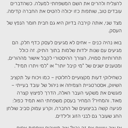
להצליח ולהרים את השם המשפחתי למעלה. כשהדברים
עובדים טוב, שותפות כזו יכולה להטיס את החברה קדימה.
מצד שני, אותה קירבה בדיוק היא גם חבית חומר הנפץ של
העסק.
בואו נהיה כנים – אחים לא מגיעים לעסק כדף חלק. הם
מגיעים עם שנות ילדות שלמות בתוך התיק. זה כולל
תחרותיות סמויה, הצורך ההיסטורי לקבל אישור מההורים,
ומטענים ישנים של "מי קיבל יותר" או "למי ויתרו תמיד".
כשחילוקי דעות מקצועיים לחלוטין – כמו ויכוח על תקציב
השיווק, אסטרטגיית הצמיחה או ניהול של עובד בעייתי –
פוגשים את משקעי העבר האלה, הדרך לפיצוץ קצרה
מאוד. והמחיר? המחיר בעסק משפחתי הוא תמיד כפול:
פגיעה קשה בביצועים של החברה, וקרע עמוק סביב שולחן
החג שעובר גם לבני הזוג ולילדים.
אז איך עושים את זה נכון? איך מייצרים שותפות אחים