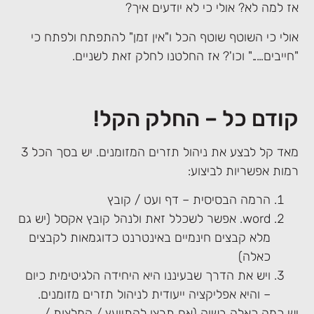
אז למה לא? אולי כי לא יודעים איך?
אולי כי השוטף שוטף הכל ו"אין זמן" להתפתח ולפתח כי
"חייבים….." וכו'? אז החלטנו לחלק זאת לשניים.
קודם כל – החלק הקל!
מאד קל לבצע את ניהול תזרים המזומנים. יש בסך הכל 3
רמות אפשריות לביצוע:
הרמה הבסיסית – דף ועט / קובץ
word. אפשר לשכלל זאת ולנהל קובץ אקסל (יש גם
מלא קבצים חינמיים באינטרנט כדוגמאות לקבצים
כאלה)
ויש את הדרך שבעיננו היא היחידה הלגיטימית כיום
– והיא אפליקציה ייעודית לניהול תזרים מזומנים.
יש כמה כאלה בשוק (אם תרצו להתייעץ / המלצות /