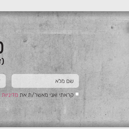
כ
(ז
קראתי ואני מאשר/ת את
מדיניות 