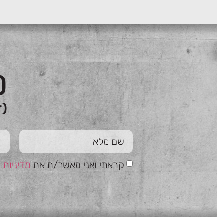
כ
(ז
קראתי ואני מאשר/ת את
מדיניות 