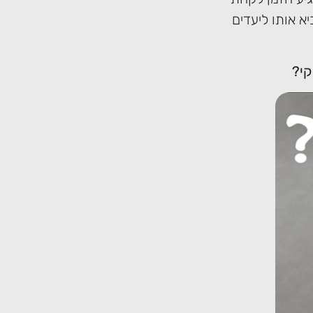
א אותו ליעדים
קי?