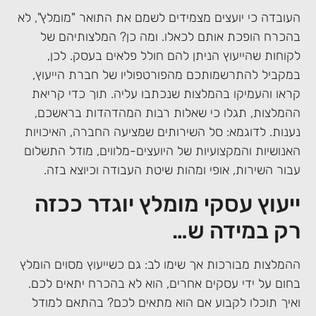
העובדה כי יועצים מצמידים לשמם את התואר "מומלץ", לא
בהכרח הופכת אותם לכאלו. ומה כן? המלצותיהם של
לקוחות שהייעוץ הניתן להם חולל פלאים בעסק. לכן,
במקביל להתרשמותכם מהפורטפוליו של חברת הייעוץ,
קראו והעמיקו בהמלצות שנכתבו עליה. תוך כדי קריאת
ההמלצות, תגלו כי שאלות רבות המהדהדות בראשכם,
נענות. לדוגמא: סל השירותים שמציעה החברה, האיכויות
האנושיות והמקצועיות של היועצים-מלווים, מודל התשלום
עבור השירות, אופי ומהות שיטת העבודה וכיוצא בזה.
ייעוץ עסקי מומלץ יוגדר ככזה
רק במידה ש…
ההמלצות מבורכות אך שימו לב: גם כשייעוץ מסוים הומלץ
בחום על ידי עסקים אחרים, הוא לא בהכרח יתאים לכם.
ואיך תוכלו לקבוע אם הוא מתאים לכם? בהתאם למודל