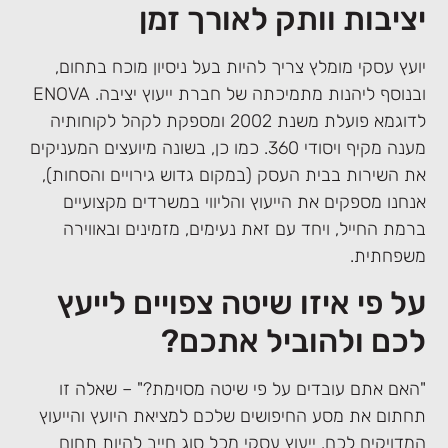
יציבות וותק לאורך זמן
יועץ עסקי מומלץ צריך להיות בעל ניסיון מוכח בתחום,
ובנוסף ליהנות מתמיכתה של חברת ייעוץ יציבה. ENOVA
לדוגמא פועלת משנת 2002 ומספקת לקהל לקוחותיה
מענה מקיף ויסודי 360. כמו כן, בשונה מיועצים המעניקים
את השירות בבית העסק (במקום גדוש גירויים והסחות),
אנחנו מספקים את הייעוץ והליווי במשרדים מקצועיים
ברמת החייל, ויחד עם זאת נעימים, מזמינים ובאווירה
משפחתית.
על פי איזו שיטה צפויים לייעץ
לכם ולהוביל אתכם?
"האם אתם עובדים על פי שיטה מסוימת?" – שאלה זו
תחתום את מסע החיפושים שלכם למציאת היועץ והייעוץ
המדויקים לכם. ייעוץ עסקי מכל סוג חייב להיות תחום